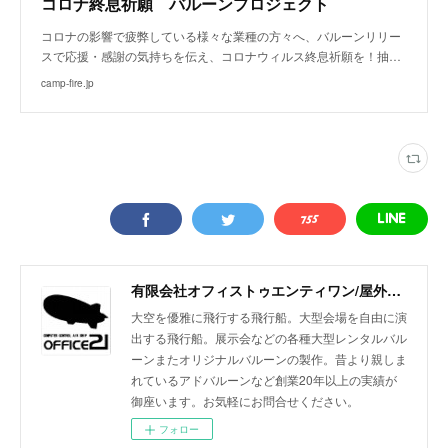
コロナ終息祈願 バルーンプロジェクト
コロナの影響で疲弊している様々な業種の方々へ、バルーンリリー
スで応援・感謝の気持ちを伝え、コロナウィルス終息祈願を！抽…
camp-fire.jp
有限会社オフィストゥエンティワン/屋外・屋内飛行船/大型バルーン/アドバルーン/バルーン装飾等イベント装飾
大空を優雅に飛行する飛行船。大型会場を自由に演
出する飛行船。展示会などの各種大型レンタルバル
ーンまたオリジナルバルーンの製作。昔より親しま
れているアドバルーンなど創業20年以上の実績が
御座います。お気軽にお問合せください。
フォロー