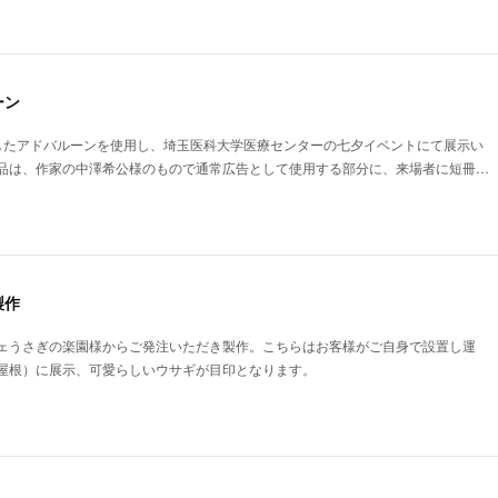
ーン
したアドバルーンを使用し、埼玉医科大学医療センターの七夕イベントにて展示い
品は、作家の中澤希公様のもので通常広告として使用する部分に、来場者に短冊…
製作
ェうさぎの楽園様からご発注いただき製作。こちらはお客様がご自身で設置し運
屋根）に展示、可愛らしいウサギが目印となります。