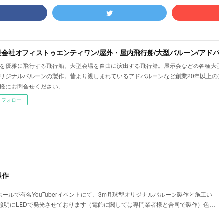
を優雅に飛行する飛行船。大型会場を自由に演出する飛行船。展示会などの各種大
リジナルバルーンの製作。昔より親しまれているアドバルーンなど創業20年以上の
軽にお問合せください。
フォロー
製作
ホールで有名YouTuberイベントにて、3m月球型オリジナルバルーン製作と施工い
照明にLEDで発光させております（電飾に関しては専門業者様と合同で製作）色…