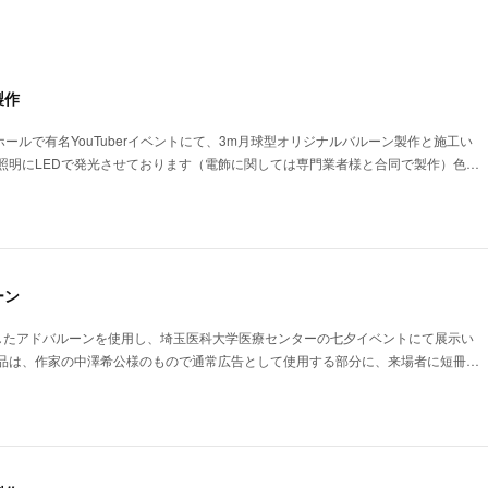
製作
ホールで有名YouTuberイベントにて、3m月球型オリジナルバルーン製作と施工い
照明にLEDで発光させております（電飾に関しては専門業者様と合同で製作）色…
ーン
したアドバルーンを使用し、埼玉医科大学医療センターの七夕イベントにて展示い
品は、作家の中澤希公様のもので通常広告として使用する部分に、来場者に短冊…