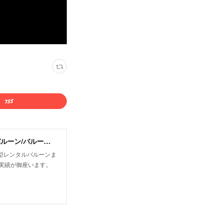
有限会社オフィストゥエンティワン/屋外・屋内飛行船/大型バルーン/アドバルーン/バルーン装飾等イベント装飾
型レンタルバルーンま
実績が御座います。