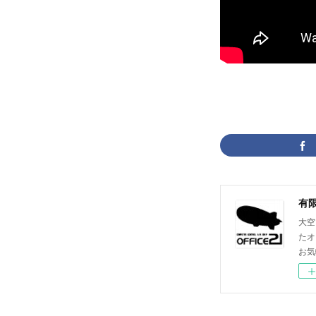
大空
たオ
お気