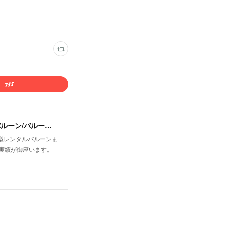
有限会社オフィストゥエンティワン/屋外・屋内飛行船/大型バルーン/アドバルーン/バルーン装飾等イベント装飾
型レンタルバルーンま
実績が御座います。