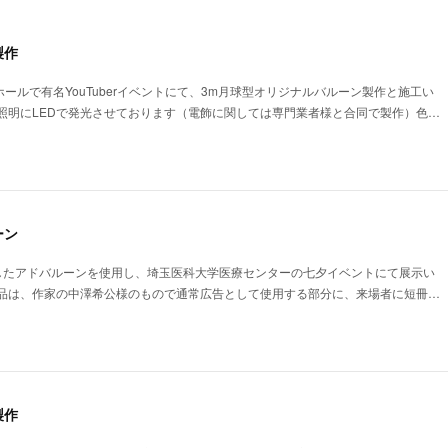
製作
ホールで有名YouTuberイベントにて、3m月球型オリジナルバルーン製作と施工い
照明にLEDで発光させております（電飾に関しては専門業者様と合同で製作）色…
ーン
したアドバルーンを使用し、埼玉医科大学医療センターの七夕イベントにて展示い
品は、作家の中澤希公様のもので通常広告として使用する部分に、来場者に短冊…
製作