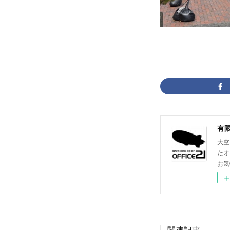
大空
たオ
お気
関連記事