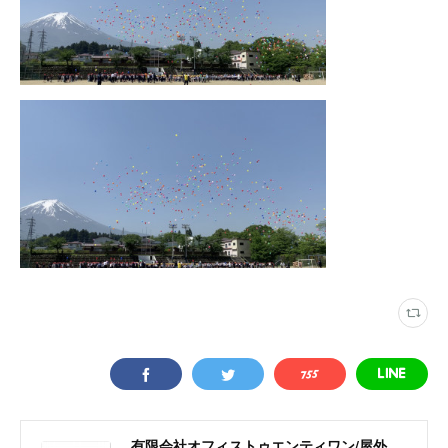
有限会社オフィストゥエンティワン/屋外・屋内飛行船/大型バルーン/アドバルーン/バルーン装飾等イベント装飾