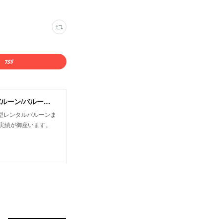
有限会社オフィストゥエンティワン/屋外・屋内飛行船/大型バルーン/アドバルーン/バルーン装飾等イベント装飾
型レンタルバルーンま
実績が御座います。