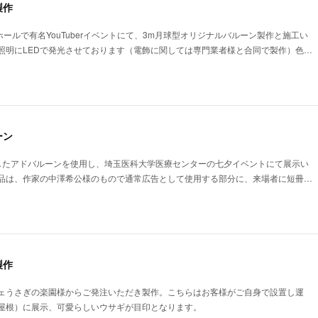
製作
ホールで有名YouTuberイベントにて、3m月球型オリジナルバルーン製作と施工い
照明にLEDで発光させております（電飾に関しては専門業者様と合同で製作）色…
ーン
したアドバルーンを使用し、埼玉医科大学医療センターの七夕イベントにて展示い
品は、作家の中澤希公様のもので通常広告として使用する部分に、来場者に短冊…
製作
ェうさぎの楽園様からご発注いただき製作。こちらはお客様がご自身で設置し運
屋根）に展示、可愛らしいウサギが目印となります。