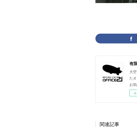
大空
たオ
お気
関連記事