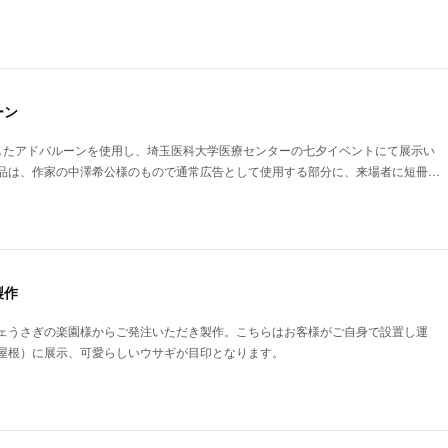
ーン
したアドバルーンを使用し、埼玉医科大学医療センターの七夕イベントにて展示い
品は、作家の中澤希公様のもので通常広告として使用する部分に、来場者に短冊…
製作
ェうさぎの楽園様からご発注いただき製作。こちらはお客様がご自身で設置し運
屋根）に展示、可愛らしいウサギが目印となります。