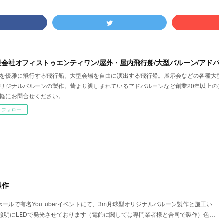
を優雅に飛行する飛行船。大型会場を自由に演出する飛行船。展示会などの各種大
リジナルバルーンの製作。昔より親しまれているアドバルーンなど創業20年以上の
軽にお問合せください。
フォロー
製作
ホールで有名YouTuberイベントにて、3m月球型オリジナルバルーン製作と施工い
照明にLEDで発光させております（電飾に関しては専門業者様と合同で製作）色…